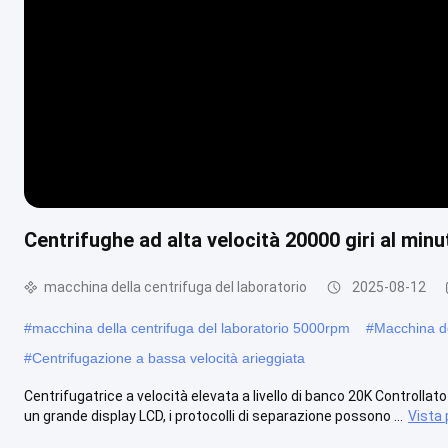
Centrifughe ad alta velocità 20000 giri al min
macchina della centrifuga del laboratorio
2025-08-12
#
macchina della centrifuga del laboratorio 5000rpm
#
Macchina de
#
Centrifugazione a bassa velocità arieggiata
Centrifugatrice a velocità elevata a livello di banco 20K Controlla
un grande display LCD, i protocolli di separazione possono ...
Vista 