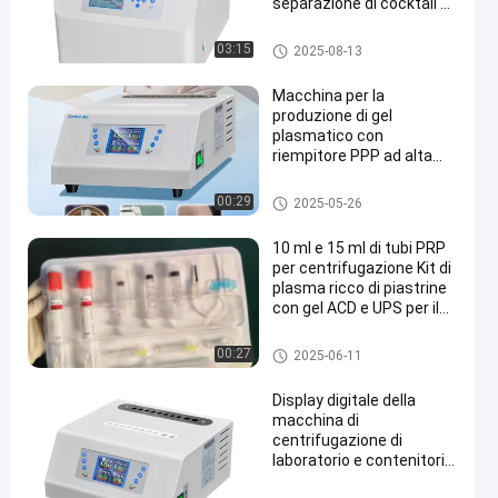
separazione di cocktail e
bevande
Centrifughe di PRP
03:15
2025-08-13
Macchina per la
produzione di gel
plasmatico con
riempitore PPP ad alta
capacità Rumore dB ≤ 55
Max. Capacità 10*10 ml
macchina della centrifuga del l
00:29
2025-05-26
aboratorio
10 ml e 15 ml di tubi PRP
per centrifugazione Kit di
plasma ricco di piastrine
con gel ACD e UPS per il
ringiovanimento della
pelle
Tubi centrifughi del polipropile
00:27
2025-06-11
ne
Display digitale della
macchina di
centrifugazione di
laboratorio e contenitori
indipendenti per il