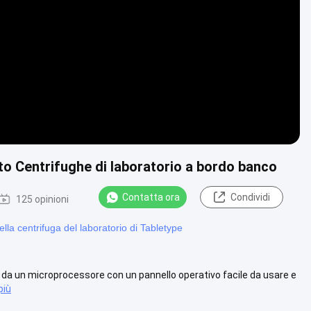
Video
uto Centrifughe di laboratorio a bordo banco
Contatta ora
Condividi
125 opinioni
lla centrifuga del laboratorio di Tabletype
to da un microprocessore con un pannello operativo facile da usare e
più