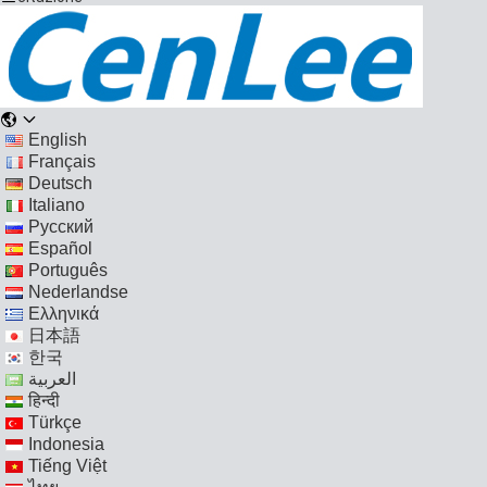
English
Français
Deutsch
Italiano
Русский
Español
Português
Nederlandse
Ελληνικά
日本語
한국
العربية
हिन्दी
Türkçe
Indonesia
Tiếng Việt