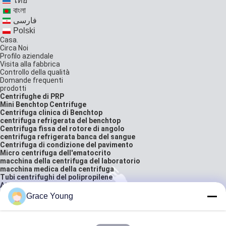
ไทย
বাংলা
فارسی
Polski
Casa.
Circa Noi
Profilo aziendale
Visita alla fabbrica
Controllo della qualità
Domande frequenti
prodotti
Centrifughe di PRP
Mini Benchtop Centrifuge
Centrifuga clinica di Benchtop
centrifuga refrigerata del benchtop
Centrifuga fissa del rotore di angolo
centrifuga refrigerata banca del sangue
Centrifuga di condizione del pavimento
Micro centrifuga dell'ematocrito
macchina della centrifuga del laboratorio
macchina medica della centrifuga
Tubi centrifughi del polipropilene
Attrezzature di laboratorio biologiche
Saldatrice per tubi di sacche di sangue
Grace Young
bilancia analitica da laboratorio
soluzioni
Contattaci
citazione