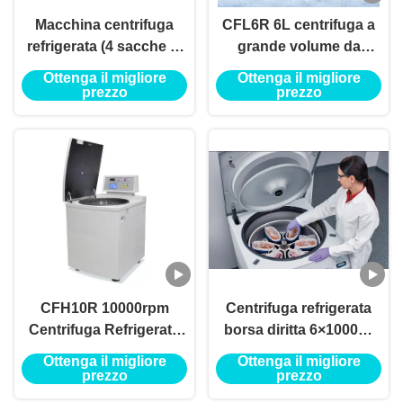
Macchina centrifuga
CFL6R 6L centrifuga a
refrigerata (4 sacche di
grande volume da
sangue)
pavimento refrigerata
Ottenga il migliore
Ottenga il migliore
per sacche di sangue
prezzo
prezzo
CFH10R 10000rpm
Centrifuga refrigerata
Centrifuga Refrigerata
borsa diritta 6×1000ml
per Banca del Sangue
6000rpm del sangue del
Ottenga il migliore
Ottenga il migliore
Centrifuga Refrigerata
pavimento di CFL6R
prezzo
prezzo
Max. Capacità 6000ml