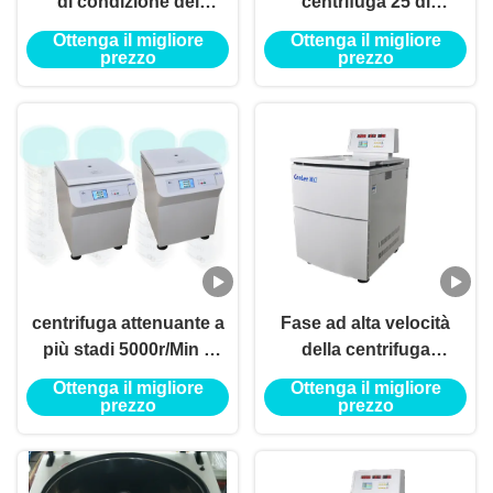
di condizione del
centrifuga 25 di
pavimento di protocolli
rendimento elevato del
Ottenga il migliore
Ottenga il migliore
RCF ha riparato i tubi
pannello di larghezza di
prezzo
prezzo
del rotore 15ml di
550mm oscillano fuori il
angolo
rotore
centrifuga attenuante a
Fase ad alta velocità
più stadi 5000r/Min a
della centrifuga
bassa velocità di
ergonomica 35A 3 di
Ottenga il migliore
Ottenga il migliore
condizione del
GL21M Velocity Quick
prezzo
prezzo
pavimento 4390xg
Spin