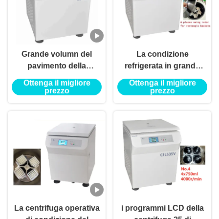
Grande volumn del
La condizione
pavimento della
refrigerata in grande
centrifuga LCD di
quantità del pavimento
Ottenga il migliore
Ottenga il migliore
condizione, macchina
della centrifuga a bassa
prezzo
prezzo
della centrifuga di
velocità centrifuga
grande capacità 4000ml
6000rpm/4000ml
La centrifuga operativa
i programmi LCD della