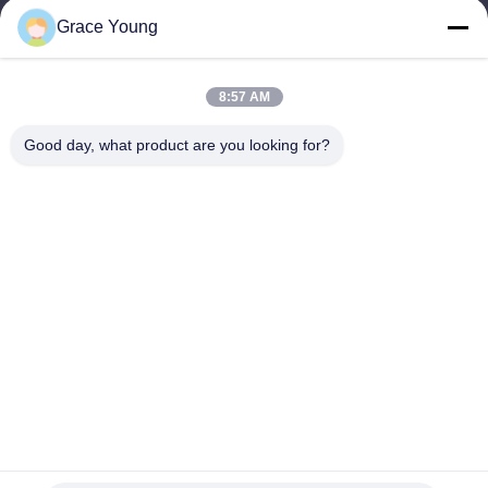
9:00-18:00
Grace Young
Il nostro indirizzo
8:57 AM
Indirizzo di società
N. 229 Tongzipo West Road, Changsha High-tech Development
Good day, what product are you looking for?
Zone, provincia di Hunan Cina 410000
Indirizzo della fabbrica
N. 229 Tongzipo West Road, Changsha High-tech Development
Zone, provincia di Hunan Cina 410000
Telefono
0086-185-6947-4156
La Cina va bene. Qualità Centrifughe di PRP Fornitore. -2026
Changsha CenLee Technology Co., Ltd, . Tutti Diritti riservati.