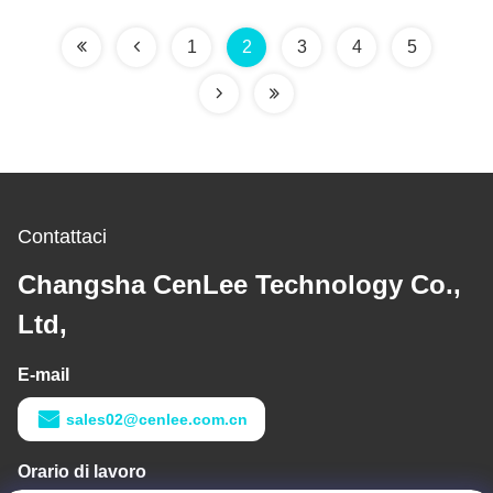
per Uso Medico
1
2
3
4
5
Contattaci
Changsha CenLee Technology Co.,
Ltd,
E-mail
sales02@cenlee.com.cn
Orario di lavoro