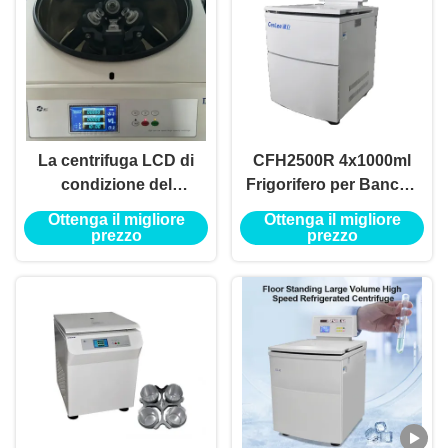
La centrifuga LCD di
CFH2500R 4x1000ml
condizione del
Frigorifero per Banche
pavimento oscilla fuori
del Sangue da
Ottenga il migliore
Ottenga il migliore
la macchina a bassa
Pavimento di Grande
prezzo
prezzo
velocità della centrifuga
Capacità di Alta Qualità
del microcomputer della
Centrifuga
prova dell'olio del rotore