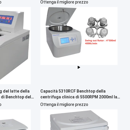
sacchi di sangue e la costruzione di
o
Ottenga il migliore prezzo
SS304
 del latte della
Capacità 5310RCF Benchtop della
a di Benchtop del
centrifuga clinica di 5500RPM 2000ml la
 Gerber
grande ha arieggiato
o
Ottenga il migliore prezzo