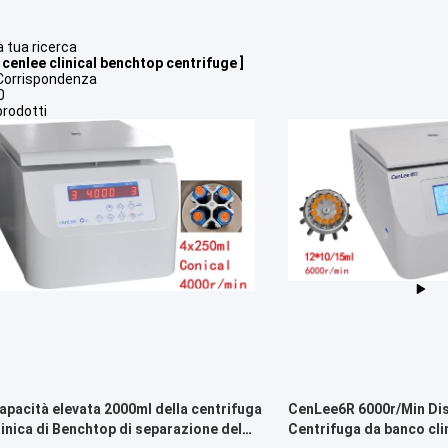
a tua ricerca
 cenlee clinical benchtop centrifuge ]
orrispondenza
0
rodotti
apacità elevata 2000ml della centrifuga
CenLee6R 6000r/Min Di
linica di Benchtop di separazione del
Centrifuga da banco cli