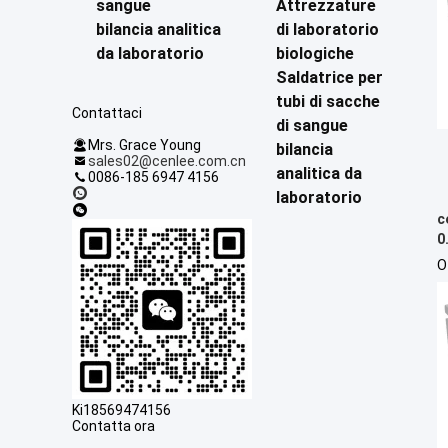
sangue
Attrezzature
bilancia analitica
di laboratorio
da laboratorio
biologiche
Saldatrice per
tubi di sacche
Contattaci
di sangue
Mrs. Grace Young
bilancia
sales02@cenlee.com.cn
analitica da
0086-185 6947 4156
laboratorio
c
0
d
O
Ki18569474156
Contatta ora