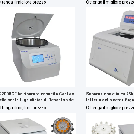
ampione di CenLee
velocità refrigerata
ttenga il migliore prezzo
Ottenga il migliore prezz
9200RCF ha riparato capacità CenLee
Separazione clinica 25kg
ella centrifuga clinica di Benchtop del
latteria della centrifug
otore di angolo la grande
butirrometro di 504RCF
ttenga il migliore prezzo
Ottenga il migliore prezz