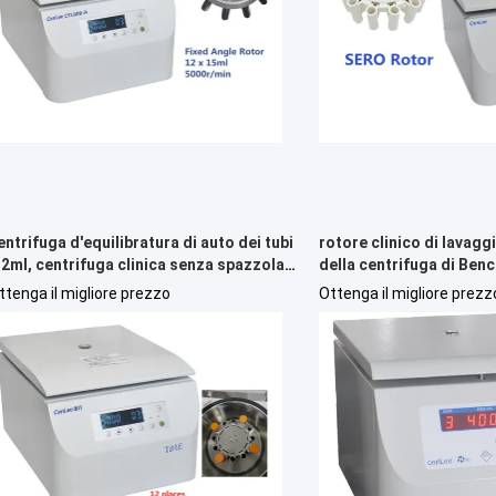
entrifuga d'equilibratura di auto dei tubi
rotore clinico di lavag
.2ml, centrifuga clinica senza spazzola
della centrifuga di Benc
el motore 1PH Benchtop di CC
84ml SERO, grande macc
ttenga il migliore prezzo
Ottenga il migliore prezz
centrigue del volumn