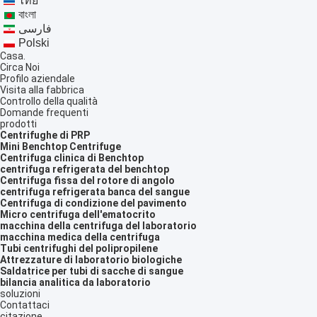
ไทย
বাংলা
فارسی
Polski
Casa.
Circa Noi
Profilo aziendale
Visita alla fabbrica
Controllo della qualità
Domande frequenti
prodotti
Centrifughe di PRP
Mini Benchtop Centrifuge
Centrifuga clinica di Benchtop
centrifuga refrigerata del benchtop
Centrifuga fissa del rotore di angolo
centrifuga refrigerata banca del sangue
Centrifuga di condizione del pavimento
Micro centrifuga dell'ematocrito
macchina della centrifuga del laboratorio
macchina medica della centrifuga
Tubi centrifughi del polipropilene
Attrezzature di laboratorio biologiche
Saldatrice per tubi di sacche di sangue
bilancia analitica da laboratorio
soluzioni
Contattaci
citazione