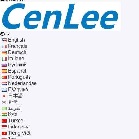
English
Français
Deutsch
Italiano
Русский
Español
Português
Nederlandse
Ελληνικά
日本語
한국
العربية
हिन्दी
Türkçe
Indonesia
Tiếng Việt