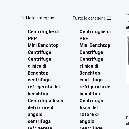
L
Tutte le categorie
Tutte le categorie
[
C
8
Centrifughe di
Centrifughe di
p
PRP
PRP
Mini Benchtop
Mini Benchtop
Centrifuge
Centrifuge
Centrifuga
Centrifuga
clinica di
clinica di
Benchtop
Benchtop
centrifuga
centrifuga
refrigerata del
refrigerata del
benchtop
benchtop
Centrifuga fissa
Centrifuga
del rotore di
fissa del
angolo
rotore di
C
centrifuga
angolo
c
refrigerata
centrifuga