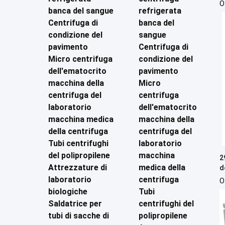
c
O
banca del sangue
refrigerata
Centrifuga di
banca del
condizione del
sangue
pavimento
Centrifuga di
Micro centrifuga
condizione del
dell'ematocrito
pavimento
macchina della
Micro
centrifuga del
centrifuga
laboratorio
dell'ematocrito
macchina medica
macchina della
della centrifuga
centrifuga del
Tubi centrifughi
laboratorio
del polipropilene
macchina
2
Attrezzature di
medica della
d
r
laboratorio
centrifuga
O
biologiche
Tubi
Saldatrice per
centrifughi del
tubi di sacche di
polipropilene